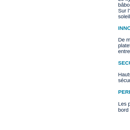
bâbor
Sur l
solei
INN
De mu
plate
entre
SEC
Hauts
sécur
PER
Les 
bord 