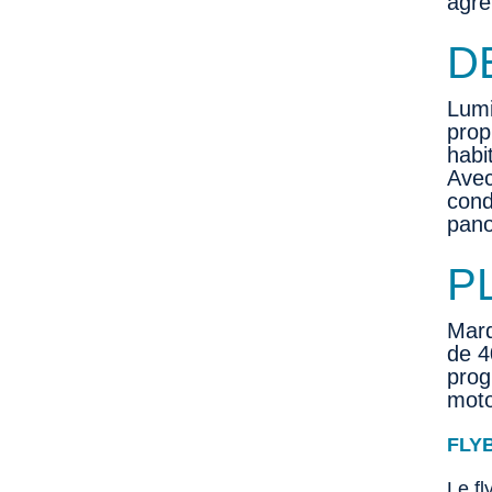
agré
D
Lumi
prop
habi
Avec
cond
pano
P
Marq
de 4
prog
moto
FLY
Le fl