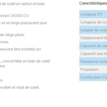
Caractéristique
 de soleil en option et bain
Longueur HT
aximum 2X300 CV.
Longueur de c
 et un large passavant pour
Largeur de coq
le siège pilote
Déplacement l
onnes
Capacité de ca
peuvent être installés en
Capacité eau d
, convertible en bain de soleil
Puissance mot
eur.
Propulsion
Certification C
re.
evable et taud de soleil.