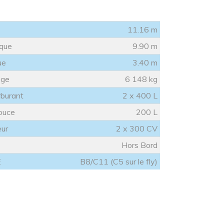
s
11.16 m
oque
9.90 m
ue
3.40 m
ège
6 148 kg
rburant
2 x 400 L
ouce
200 L
eur
2 x 300 CV
Hors Bord
E
B8/C11 (C5 sur le fly)