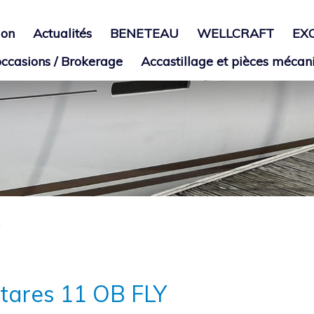
ion
Actualités
BENETEAU
WELLCRAFT
EX
ccasions / Brokerage
Accastillage et pièces mécan
u
tares 11 OB FLY