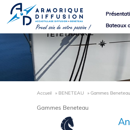
Présentat
Bateaux o
Accueil
» BENETEAU » Gammes Benetea
Gammes Beneteau
An