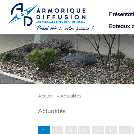
Présentat
Bateaux o
Accueil
» Actualités
Actualités
1
2
3
4
5
6
7