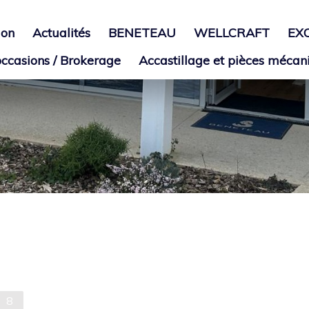
ion
Actualités
BENETEAU
WELLCRAFT
EX
ccasions / Brokerage
Accastillage et pièces mécan
8